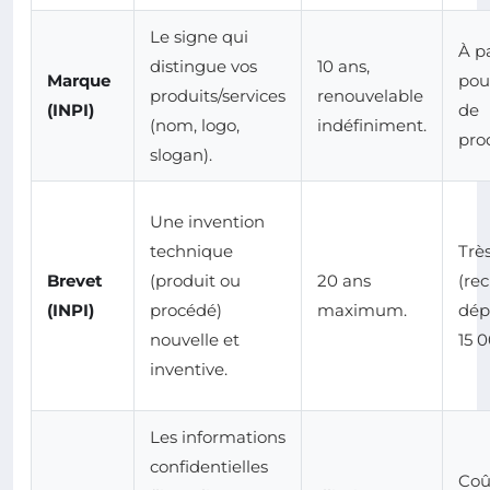
Le signe qui
À p
distingue vos
10 ans,
Marque
pou
produits/services
renouvelable
(INPI)
de
(nom, logo,
indéfiniment.
prod
slogan).
Une invention
technique
Trè
Brevet
(produit ou
20 ans
(re
(INPI)
procédé)
maximum.
dép
nouvelle et
15 
inventive.
Les informations
confidentielles
Coû