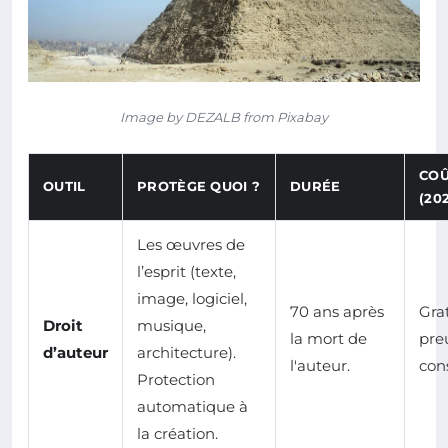
Image by DEZALB from Pixabay
COÛ
OUTIL
PROTÈGE QUOI ?
DURÉE
(20
Les œuvres de
l’esprit (texte,
image, logiciel,
70 ans après
Gra
Droit
musique,
la mort de
pre
d’auteur
architecture).
l'auteur.
cons
Protection
automatique à
la création.