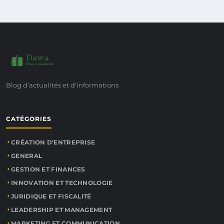
Dawa
Partage et enseignement
Blog d'actualités et d'informations
CATÉGORIES
CRÉATION D’ENTREPRISE
GENERAL
GESTION ET FINANCES
INNOVATION ET TECHNOLOGIE
JURIDIQUE ET FISCALITÉ
LEADERSHIP ET MANAGEMENT
MARKETING ET COMMUNICATION