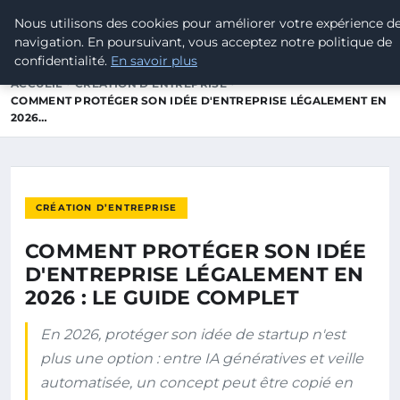
Dawa
Nous utilisons des cookies pour améliorer votre expérience d
Partage et enseignement
navigation. En poursuivant, vous acceptez notre politique de
confidentialité.
En savoir plus
ACCUEIL
CRÉATION D’ENTREPRISE
COMMENT PROTÉGER SON IDÉE D'ENTREPRISE LÉGALEMENT EN
2026…
CRÉATION D’ENTREPRISE
COMMENT PROTÉGER SON IDÉE
D'ENTREPRISE LÉGALEMENT EN
2026 : LE GUIDE COMPLET
En 2026, protéger son idée de startup n'est
plus une option : entre IA génératives et veille
automatisée, un concept peut être copié en