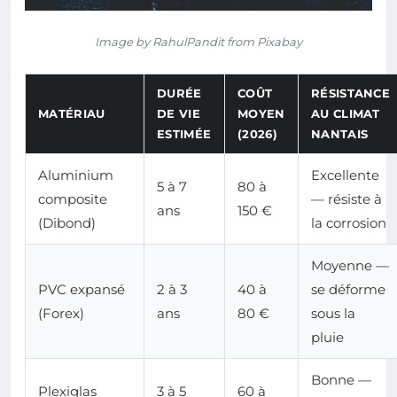
Image by RahulPandit from Pixabay
DURÉE
COÛT
RÉSISTANCE
MATÉRIAU
DE VIE
MOYEN
AU CLIMAT
ESTIMÉE
(2026)
NANTAIS
Aluminium
Excellente
5 à 7
80 à
composite
— résiste à
ans
150 €
(Dibond)
la corrosion
Moyenne —
PVC expansé
2 à 3
40 à
se déforme
(Forex)
ans
80 €
sous la
pluie
Bonne —
Plexiglas
3 à 5
60 à