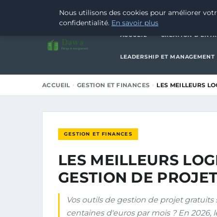
5 AVRIL 2026
Nous utilisons des cookies pour améliorer votr
confidentialité.
En savoir plus
ACCUEIL
CRÉATION D’ENTR
Dawa
Partage et enseignement
LEADERSHIP ET MANAGEMENT
ACCUEIL
GESTION ET FINANCES
LES MEILLEURS LO
GESTION ET FINANCES
LES MEILLEURS LOG
GESTION DE PROJET
Vos outils de gestion de projet gratuits
centaines d'euros par mois ? En 2026, l