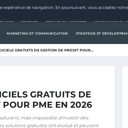
CRÉATION D’ENTREPRISE
GE
e expérience de navigation. En poursuivant, vous acceptez notre
EPRISE
GENERAL
GESTION ET FINANCES
INNOVATION ET 
MARKETING ET COMMUNICATION
STRATÉGIE ET DÉVELOPPEM
GICIELS GRATUITS DE GESTION DE PROJET POUR…
ICIELS GRATUITS DE
 POUR PME EN 2026
 saturent, mais impossible d'investir des
es solutions gratuites ont évolué et peuvent