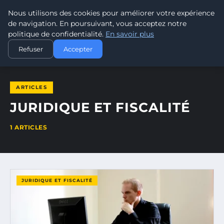
DAWA
Nous utilisons des cookies pour améliorer votre expérience
PARTAGE ET ENSEIGNEMENT
de navigation. En poursuivant, vous acceptez notre
politique de confidentialité.
En savoir plus
ACCUEIL
JURIDIQUE ET FISCALITÉ
Refuser
Accepter
ARTICLES
JURIDIQUE ET FISCALITÉ
1 ARTICLES
JURIDIQUE ET FISCALITÉ