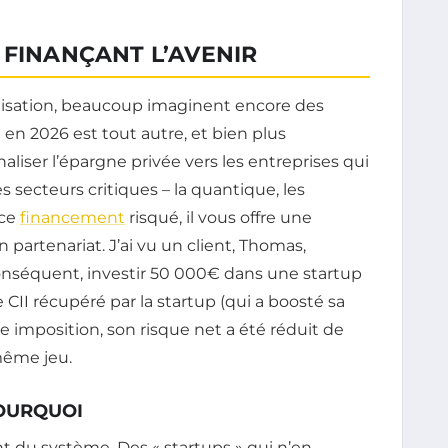
 FINANÇANT L’AVENIR
lisation, beaucoup imaginent encore des
 en 2026 est tout autre, et bien plus
canaliser l’épargne privée vers les entreprises qui
 secteurs critiques – la quantique, les
 ce
financement
risqué, il vous offre une
n partenariat. J’ai vu un client, Thomas,
onséquent, investir 50 000€ dans une startup
 CII récupéré par la startup (qui a boosté sa
re imposition, son risque net a été réduit de
 même jeu.
POURQUOI
t du système. Des « startups » qui n’en