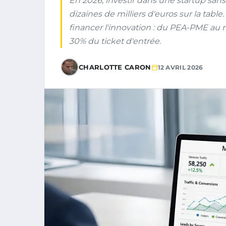
En 2026, investir dans une startup sans m
dizaines de milliers d'euros sur la table.
financer l'innovation : du PEA-PME a
30% du ticket d'entrée.
CHARLOTTE CARON
12 AVRIL 2026