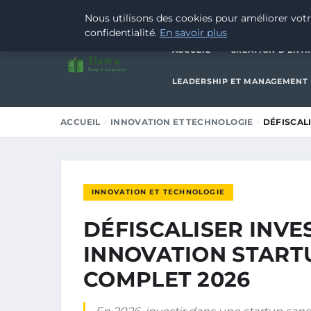
12 AVRIL 2026
Nous utilisons des cookies pour améliorer votr
confidentialité.
En savoir plus
ACCUEIL
CRÉATION D’ENTR
Dawa
Partage et enseignement
LEADERSHIP ET MANAGEMENT
ACCUEIL
INNOVATION ET TECHNOLOGIE
DÉFISCAL
INNOVATION ET TECHNOLOGIE
DÉFISCALISER INVE
INNOVATION STARTU
COMPLET 2026