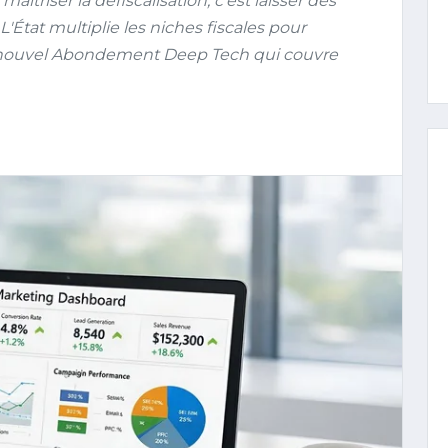
aîtriser la défiscalisation, c'est laisser des
 L'État multiplie les niches fiscales pour
u nouvel Abondement Deep Tech qui couvre