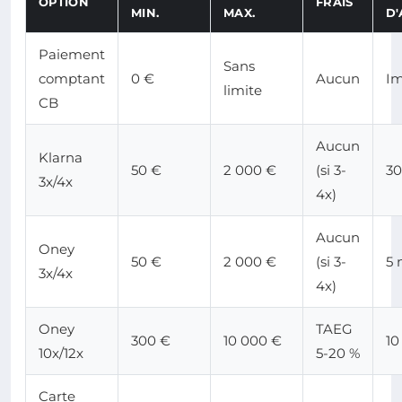
OPTION
FRAIS
MIN.
MAX.
D
Paiement
Sans
comptant
0 €
Aucun
I
limite
CB
Aucun
Klarna
50 €
2 000 €
(si 3-
30
3x/4x
4x)
Aucun
Oney
50 €
2 000 €
(si 3-
5 
3x/4x
4x)
Oney
TAEG
300 €
10 000 €
10
10x/12x
5-20 %
Carte