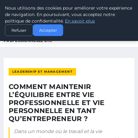
Dawa
Nous utilisons des cookies pour améliorer votre expérience
Partage et enseignement
de navigation. En poursuivant, vous acceptez notre
politique de confidentialité.
En savoir plus
ACCUEIL
LEADERSHIP ET MANAGEMENT
Refuser
Accepter
COMMENT MAINTENIR L’ÉQUILIBRE ENTRE VIE
PROFESSIONNELLE ET…
LEADERSHIP ET MANAGEMENT
COMMENT MAINTENIR
L’ÉQUILIBRE ENTRE VIE
PROFESSIONNELLE ET VIE
PERSONNELLE EN TANT
QU’ENTREPRENEUR ?
Dans un monde où le travail et la vie